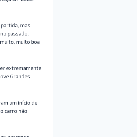
 partida, mas
ano passado,
muito, muito boa
 ser extremamente
 nove Grandes
ram um início de
do carro não
regulamentos