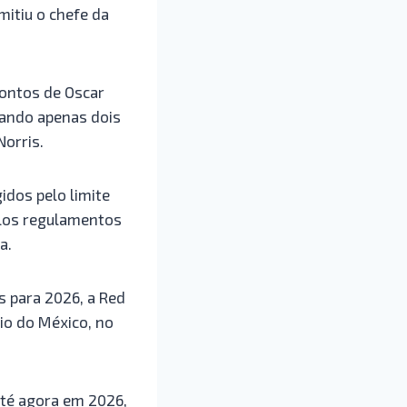
mitiu o chefe da
ontos de Oscar
cando apenas dois
orris.
idos pelo limite
elos regulamentos
a.
 para 2026, a Red
io do México, no
até agora em 2026,