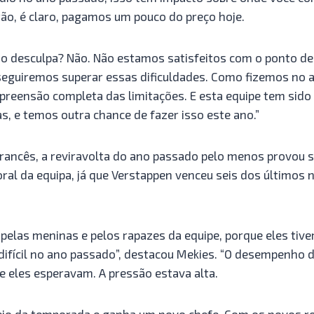
tão, é claro, pagamos um pouco do preço hoje.
 desculpa? Não. Não estamos satisfeitos com o ponto de
eguiremos superar essas dificuldades. Como fizemos no 
eensão completa das limitações. E esta equipe tem sido 
s, e temos outra chance de fazer isso este ano.”
rancês, a reviravolta do ano passado pelo menos provou
oral da equipa, já que Verstappen venceu seis dos últimos
z pelas meninas e pelos rapazes da equipe, porque eles tive
ifícil no ano passado”, destacou Mekies. “O desempenho 
e eles esperavam. A pressão estava alta.
eio da temporada e ganha um novo chefe. Com os novos 