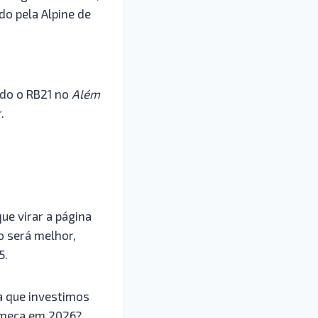
o pela Alpine de
ndo o RB21 no
Além
.
ue virar a página
o será melhor,
5.
a que investimos
começa em 2026?