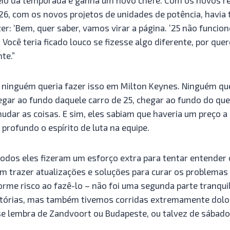
6, com os novos projetos de unidades de potência, havia
er: ‘Bem, quer saber, vamos virar a página. ’25 não funci
 Você teria ficado louco se fizesse algo diferente, por quer
te.”
 ninguém queria fazer isso em Milton Keynes. Ninguém quer
gar ao fundo daquele carro de 25, chegar ao fundo do qu
udar as coisas. E sim, eles sabiam que haveria um preço a
profundo o espírito de luta na equipe.
todos eles fizeram um esforço extra para tentar entender
am trazer atualizações e soluções para curar os problemas
me risco ao fazê-lo – não foi uma segunda parte tranquil
itórias, mas também tivemos corridas extremamente dolo
se lembra de Zandvoort ou Budapeste, ou talvez de sábado 