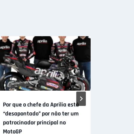
Por que o chefe da Aprilia está
Cadillac
“desapontado” por não ter um
dividida
patrocinador principal no
Bowl de 
MotoGP