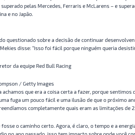
superado pelas Mercedes, Ferraris e McLarens – e superad
ina e no Japão.
do questionado sobre a decisão de continuar desenvolve
Mekies disse: “Isso foi fácil porque ninguém queria desistir
retor da equipe Red Bull Racing
hompson / Getty Images
 achamos que era a coisa certa a fazer, porque sentimos q
 uma fuga um pouco fácil e uma ilusão de que o próximo an
eendíamos completamente quais eram as limitações de 2
fosse o caminho certo. Agora, é claro, o tempo e a energi
rdio no ano passado, isso tem impacto sobre onde você 