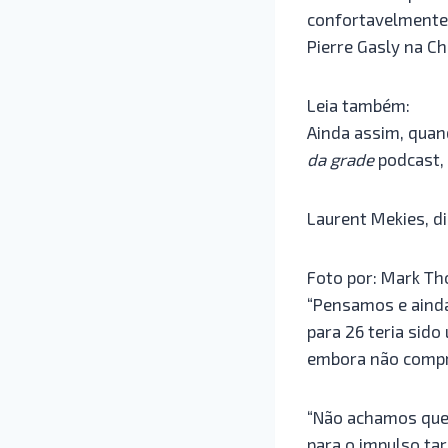
confortavelmente 
Pierre Gasly na Ch
Leia também:
Ainda assim, quan
da grade
podcast, 
Laurent Mekies, di
Foto por: Mark T
“Pensamos e ainda
para 26 teria sido
embora não compr
“Não achamos que 
para o impulso ta