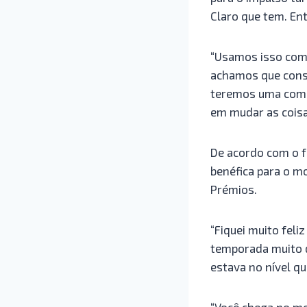
Claro que tem. En
“Usamos isso como
achamos que cons
teremos uma compr
em mudar as coisa
De acordo com o f
benéfica para o m
Prémios.
“Fiquei muito feli
temporada muito d
estava no nível qu
“Você chega no m