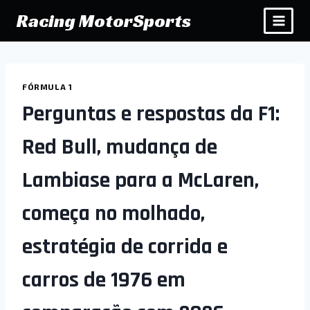
Pular
Racing MotorSports
para
o
Conteúdo
FÓRMULA 1
Perguntas e respostas da F1:
Red Bull, mudança de
Lambiase para a McLaren,
começa no molhado,
estratégia de corrida e
carros de 1976 em