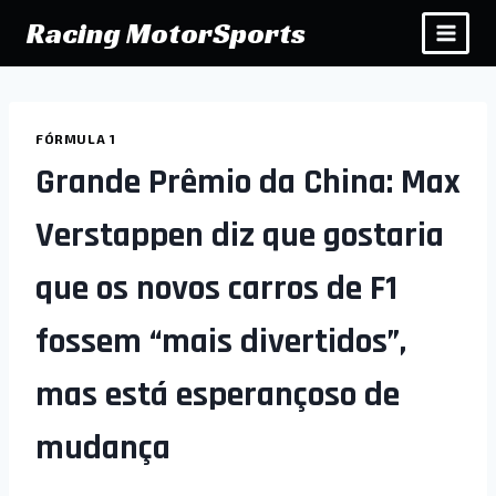
Pular
Racing MotorSports
para
o
Conteúdo
FÓRMULA 1
Grande Prêmio da China: Max
Verstappen diz que gostaria
que os novos carros de F1
fossem “mais divertidos”,
mas está esperançoso de
mudança