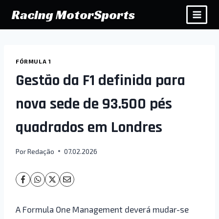
Pular
Racing MotorSports
para
o
Conteúdo
FÓRMULA 1
Gestão da F1 definida para
nova sede de 93.500 pés
quadrados em Londres
Por
Redação
07.02.2026
A Formula One Management deverá mudar-se