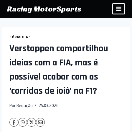
Pular
Racing MotorSports
para
o
Conteúdo
FÓRMULA 1
Verstappen compartilhou
ideias com a FIA, mas é
possível acabar com as
‘corridas de ioiô’ na F1?
Por
Redação
25.03.2026