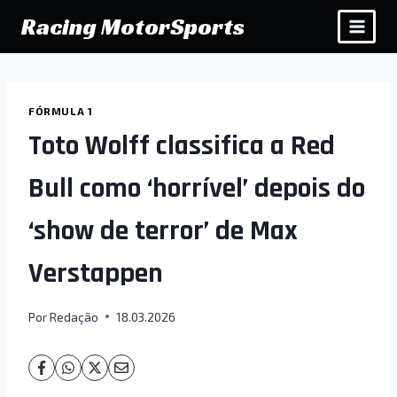
Pular
Racing MotorSports
para
o
Conteúdo
FÓRMULA 1
Toto Wolff classifica a Red
Bull como ‘horrível’ depois do
‘show de terror’ de Max
Verstappen
Por
Redação
18.03.2026