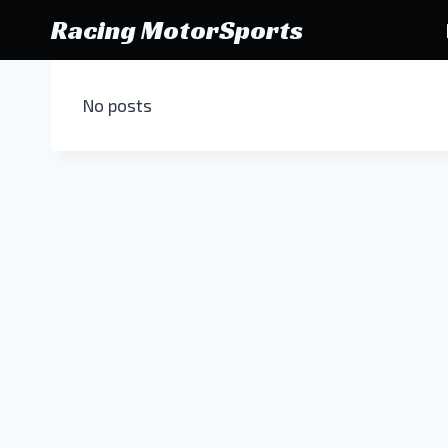
Pular
Racing MotorSports
para
o
Conteúdo
No posts