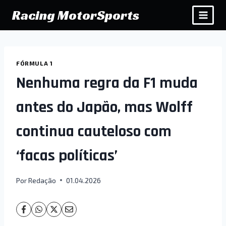
Pular
Racing MotorSports
para
o
Conteúdo
FÓRMULA 1
Nenhuma regra da F1 muda
antes do Japão, mas Wolff
continua cauteloso com
‘facas políticas’
Por
Redação
01.04.2026