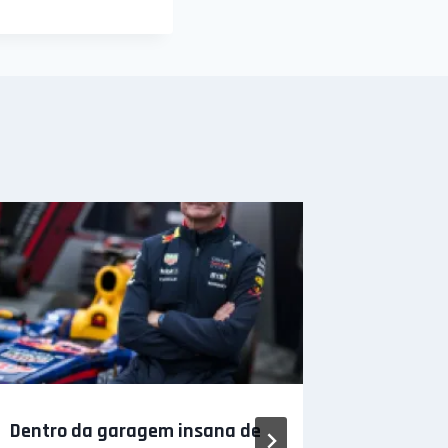
Dentro da garagem insana de
O mais j