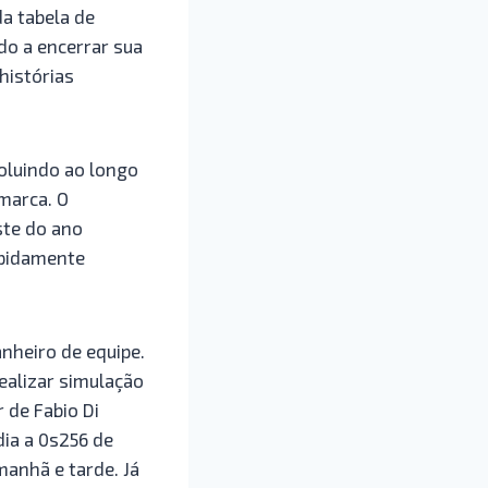
da tabela de
do a encerrar sua
 histórias
oluindo ao longo
 marca. O
ste do ano
rapidamente
nheiro de equipe.
realizar simulação
 de Fabio Di
ia a 0s256 de
manhã e tarde. Já