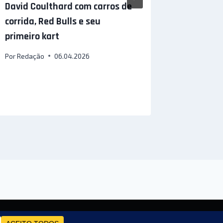
David Coulthard com carros de
Grã-Bre
corrida, Red Bulls e seu
temporad
primeiro kart
agora – 
de skate
Por
Redação
06.04.2026
Por
Redaçã