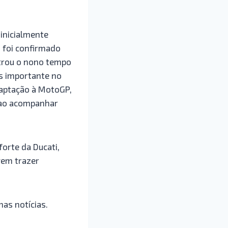
 inicialmente
 foi confirmado
strou o nono tempo
is importante no
aptação à MotoGP,
 ao acompanhar
orte da Ducati,
vem trazer
mas notícias.