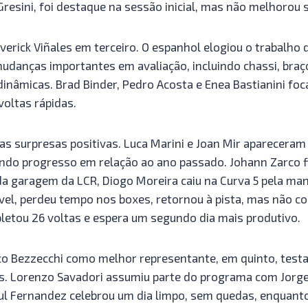
Gresini, foi destaque na sessão inicial, mas não melhorou 
erick Viñales em terceiro. O espanhol elogiou o trabalho 
udanças importantes em avaliação, incluindo chassi, braço
dinâmicas. Brad Binder, Pedro Acosta e Enea Bastianini f
voltas rápidas.
as surpresas positivas. Luca Marini e Joan Mir apareceram
ndo progresso em relação ao ano passado. Johann Zarco f
 da garagem da LCR, Diogo Moreira caiu na Curva 5 pela m
el, perdeu tempo nos boxes, retornou à pista, mas não con
letou 26 voltas e espera um segundo dia mais produtivo.
rco Bezzecchi como melhor representante, em quinto, test
s. Lorenzo Savadori assumiu parte do programa com Jorge
ul Fernandez celebrou um dia limpo, sem quedas, enquanto