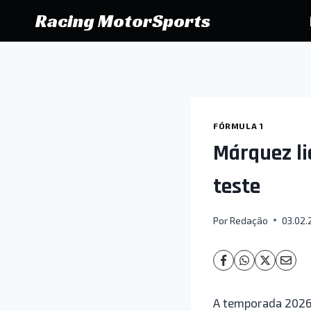
Pular
Racing MotorSports
para
o
Conteúdo
FÓRMULA 1
Márquez li
teste
Por
Redação
03.02.
A temporada 2026