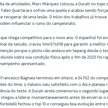
dia de atividades, Marc Márquez colocou a Ducati no topo 
Fabio Quartararo sofreu uma queda e acabou sendo força
se recuperar de uma lesão. O início dos trabalhos já trouxe
podem influenciar o rumo do campeonato.
ue chega competitivo para o novo ano. O espanhol foi ev
 final da sessão, cravou 1min57s018 para garantir a melhor
tenção porque o piloto não andava em Sepang desde o te
 dúvida sobre sua condição física após o fim de 2025 foi 
esempenho apresentado.
Francesco Bagnaia terminou em oitavo, a 0s702 do compa
s do time, o italiano saiu satisfeito com o dia e planeja 
uência do teste. A Ducati ainda comemorou o segundo lugar
 chegou a liderar momentaneamente antes de encerrar o d
orbidelli fechou o top 10 e conseguiu boa evolução entre 