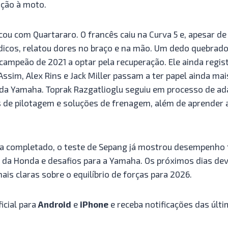
ação à moto.
ou com Quartararo. O francês caiu na Curva 5 e, apesar de
dicos, relatou dores no braço e na mão. Um dedo quebrado
 campeão de 2021 a optar pela recuperação. Ele ainda regi
 Assim, Alex Rins e Jack Miller passam a ter papel ainda ma
da Yamaha. Toprak Razgatlioglu seguiu em processo de ad
 de pilotagem e soluções de frenagem, além de aprender
 completado, o teste de Sepang já mostrou desempenho f
o da Honda e desafios para a Yamaha. Os próximos dias de
ais claras sobre o equilíbrio de forças para 2026.
icial para
Android
e
iPhone
e receba notificações das últi