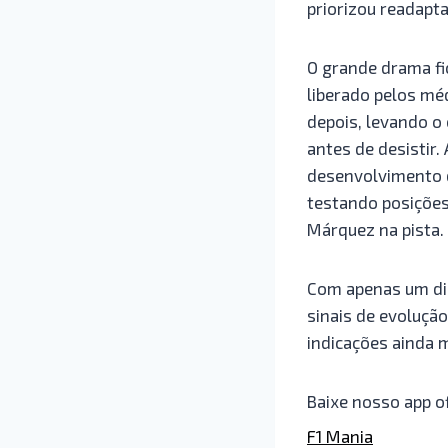
priorizou readapt
O grande drama fic
liberado pelos mé
depois, levando o
antes de desistir.
desenvolvimento 
testando posições
Márquez na pista.
Com apenas um dia
sinais de evoluçã
indicações ainda m
Baixe nosso app of
F1 Mania