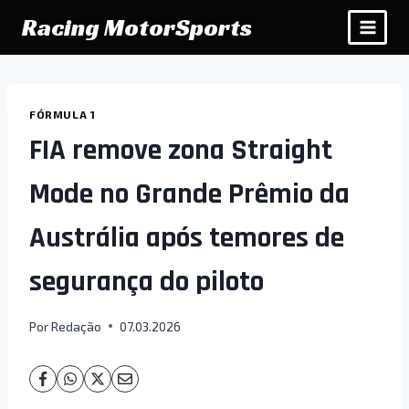
Pular
Racing MotorSports
para
o
Conteúdo
FÓRMULA 1
FIA remove zona Straight
Mode no Grande Prêmio da
Austrália após temores de
segurança do piloto
Por
Redação
07.03.2026