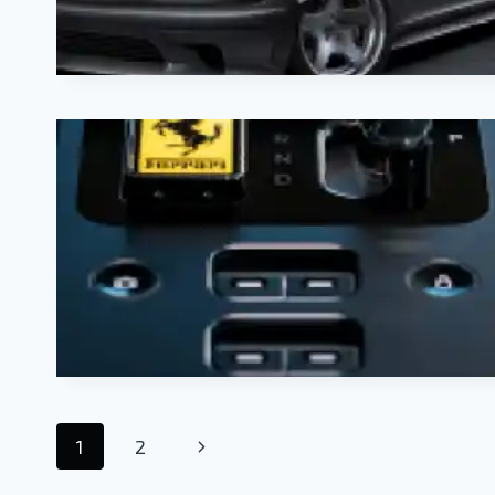
Navegação
Página
1
2
da
Seguinte